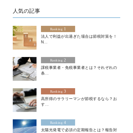
人気の記事
1
Ranking
法人で利益が出過ぎた場合は節税対策を！
N...
2
Ranking
課税事業者・免税事業者とは？それぞれの
条...
3
Ranking
高所得のサラリーマンが節税するなら？お
す...
4
Ranking
太陽光発電で必須の定期報告とは？報告対