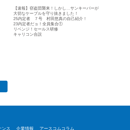
【速報】窃盗団襲来！しかし…サンキーパーが
大切なケーブルを守り抜きました！
25内定者 ７号 村田悠真の自己紹介！
23内定者だョ！全員集合①
リベンジ！セールス研修
キャリコン合説
ナンス
企業情報
アースコムコラム