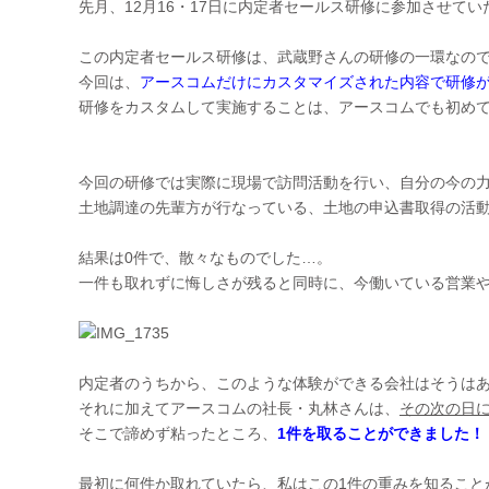
先月、12月16・17日に内定者セールス研修に参加させて
この内定者セールス研修は、武蔵野さんの研修の一環なの
今回は、
アースコムだけにカスタマイズされた内容で研修
研修をカスタムして実施することは、アースコムでも初め
今回の研修では実際に現場で訪問活動を行い、自分の今の
土地調達の先輩方が行なっている、土地の申込書取得の活
結果は0件で、散々なものでした…。
一件も取れずに悔しさが残ると同時に、今働いている営業
内定者のうちから、このような体験ができる会社はそうは
それに加えてアースコムの社長・丸林さんは、
その次の日
そこで諦めず粘ったところ、
1件を取ることができました！
最初に何件か取れていたら、私はこの1件の重みを知ること