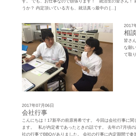
す。 でも、お仕事なので頑張ります！ 就活生の皆さん！ 
うか？ 内定頂いている方も、就活真っ最中の […]
2017
相
皆さん
な願
て取り 
2017年07月06日
会社行事
こんにちは！17新卒の前原将希です。 今回は会社行事に関
ます。 私が内定者であったときの話です。 去年の7月頃
社の行事でBBQがありました。 会社の行事に内定期間で参加 