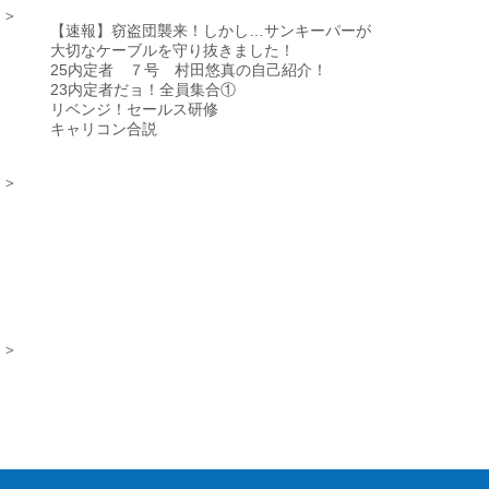
 ＞
【速報】窃盗団襲来！しかし…サンキーパーが
大切なケーブルを守り抜きました！
25内定者 ７号 村田悠真の自己紹介！
23内定者だョ！全員集合①
リベンジ！セールス研修
キャリコン合説
 ＞
 ＞