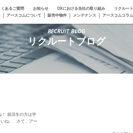
よくあるご質問
お知らせ
DXにおける当社の取り組み
リクルー
介
アースコムについて
販売中物件
メンテナンス
アースコムコラ
RECRUIT BLOG
リクルートブログ
ね！ 就活生の方は学
さいね。 さて、アー